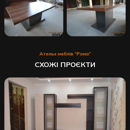
Ательє меблів “Рома”
СХОЖІ ПРОЄКТИ