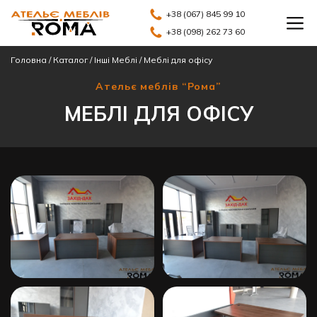
+38 (067) 845 99 10
+38 (098) 262 73 60
Головна
/
Каталог
/
Інші Меблі
/
Меблі для офісу
Ательє меблів “Рома”
МЕБЛІ ДЛЯ ОФІСУ