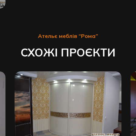
Ательє меблів “Рома”
СХОЖІ ПРОЄКТИ