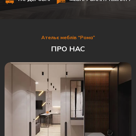
Ательє меблів “Рома”
ПРО НАС