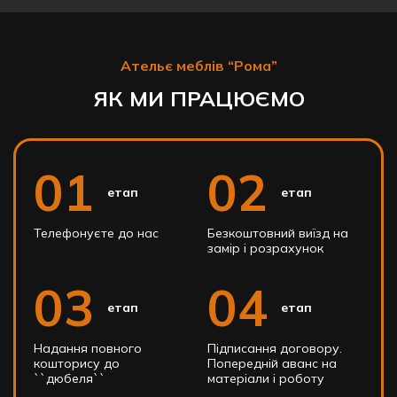
Ательє меблів “Рома”
ЯК МИ ПРАЦЮЄМО
01
02
етап
етап
Телефонуєте до нас
Безкоштовний виїзд на
замір і розрахунок
03
04
етап
етап
Надання повного
Підписання договору.
кошторису до
Попередній аванс на
``дюбеля``
матеріали і роботу