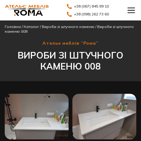
+38 (067) 845 99 10
+38 (098) 262 73 60
Головна
/
Каталог
/
Вироби зі штучного каменю
/
Вироби зі штучного
каменю 008
Ательє меблів “Рома”
ВИРОБИ ЗІ ШТУЧНОГО
КАМЕНЮ 008