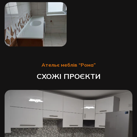
Ательє меблів “Рома”
СХОЖІ ПРОЄКТИ