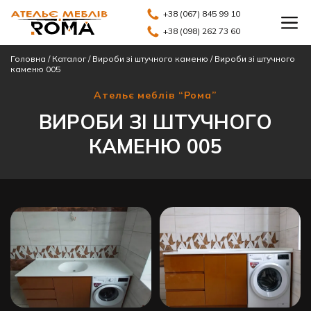
+38 (067) 845 99 10
+38 (098) 262 73 60
Головна
/
Каталог
/
Вироби зі штучного каменю
/
Вироби зі штучного
каменю 005
Ательє меблів “Рома”
ВИРОБИ ЗІ ШТУЧНОГО
КАМЕНЮ 005