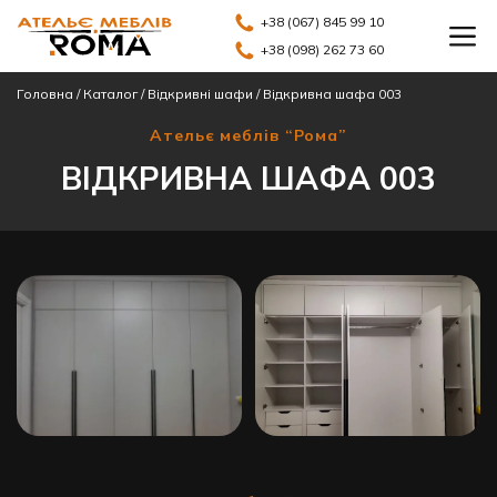
+38 (067) 845 99 10
+38 (098) 262 73 60
Головна
/
Каталог
/
Відкривні шафи
/
Відкривна шафа 003
Ательє меблів “Рома”
ВІДКРИВНА ШАФА 003