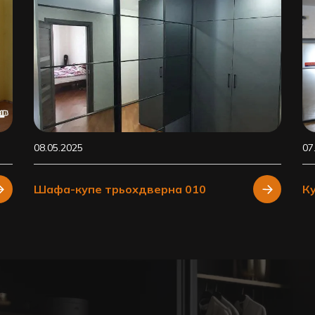
08.05.2025
07
Шафа-купе трьохдверна 010
К