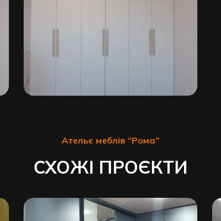
Ательє меблів “Рома”
СХОЖІ ПРОЄКТИ