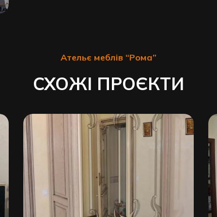
Ательє меблів “Рома”
СХОЖІ ПРОЄКТИ