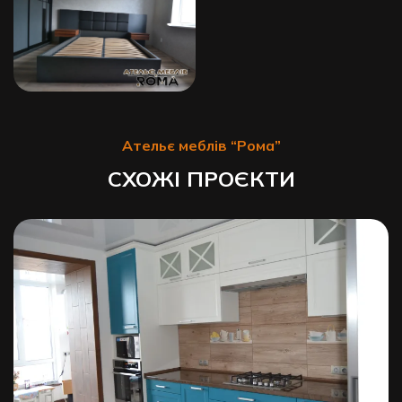
Ательє меблів “Рома”
СХОЖІ ПРОЄКТИ