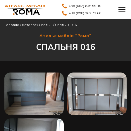
+38 (067) 845 99 10
+38 (098) 262 73 60
Головна
/
Каталог
/
Спальні
/
Спальня 016
Ательє меблів “Рома”
СПАЛЬНЯ 016