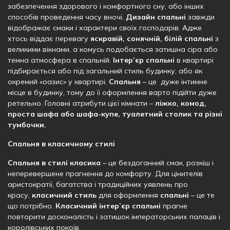
забезпечення здорового і комфортного сну, або інших
способів проведення часу вночі.
Дизайн спальні
завжди
відображає смаки і характери своїх господарів. Адже
хтось віддає перевагу
яскравій, сонячній, білій спальні
з
великими вікнами, а комусь подобається затишна сіра або
темна атмосфера в спальній.
Інтер’єр спальні
в квартирі
підбирається або під загальний стиль будинку, або як
окремий «оазис» у квартирі.
Спальня
– це дуже інтимне
місце в будинку, тому до її оформлення варто підійти дуже
ретельно. Головні атрибути цієї кімнати –
ліжко, комод,
проста шафа або шафа-купе, туалетний столик та різні
тумбочки.
Спальня в класичному стилі
Спальня в стилі класика
– це бездоганний смак, розкіш і
неперевершене прагнення до комфорту. Для цінителів
аристократії, багатства і традиційних уявлень про
красу,
класичний стиль
для оформлення
спальні
– це те
що потрібно.
Класичний інтер’єр
спальні
прагне
повторити досконалість і затишок імператорських палаців і
королівських покоїв.