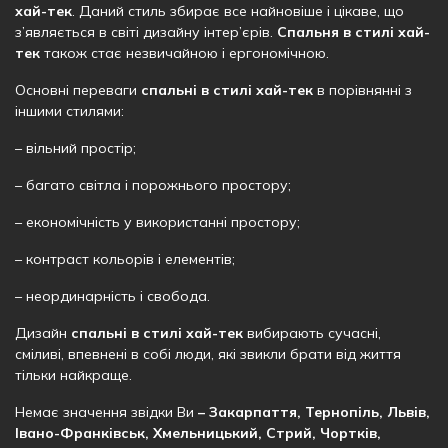
хай-тек
. Даний стиль збирає все найновіше і цікаве, що
з’являється в світі дизайну інтер’єрів.
Спальня в стилі хай-
тек
також стає незвичайною і ергономічною.
Основні переваги
спальні в стилі хай-тек
в порівнянні з
іншими стилями:
– вільний простір;
– багато світла і порожнього простору;
– економічність у використанні простору;
– контраст кольорів і елементів;
– неординарність і свобода.
Дизайн
спальні в стилі хай-тек
вибирають сучасні,
сміливі, впевнені в собі люди, які звикли брати від життя
тільки найкраще.
Немає значення звідки Ви
– Закарпаття, Тернопіль, Львів,
Івано-Франківськ, Хмельницький, Стрий, Чортків,