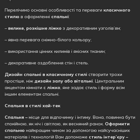
Перелічимо основні особливості та переваги
класичного
стилю
в оформленні
спальні
:
–
велике, розкішне ліжко
з декоративним узголів’ям;
– явна перевага сніжно-білого кольору;
– використання цінних килимів і якісних тканин;
– декоративне оздоблення стін і стель.
Дизайн спальні в класичному стилі
створити трохи
простіше, ніж
дизайн залу або вітальні
. Центральним
акцентом кімнати є
ліжко
, яке задає стиль і форму всім
іншим елементам спальні.
Спальня в стилі хай-тек
Спальня –
місце для відпочинку і інтиму. Вона, повинна бути
спокійною, як ніч і світлою, як весняний ранок.
Оформити
спальню
найкращим чином за допомогою найсучасніших
матеріалів і технологій Вам допоможе
стиль інтер’єру –