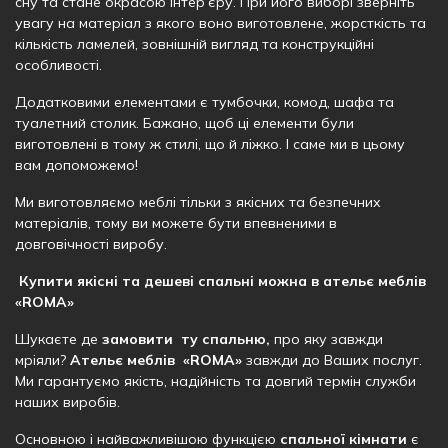
сну та стане окрасою інтер’єру. При його виборі зверніть
увагу на матеріал з якого воно виготовлене, жорсткість та
кількість ламелей, зовнішній вигляд та конструкційні
особливості.
Додатковими елементами є тумбочки, комод, шафа та
туалетний столик. Бажано, щоб ці елементи були
виготовлені в тому ж стилі, що й ліжко. І саме ми в цьому
вам допоможемо!
Ми виготовляємо меблі тільки з якісних та безпечних
матеріалів, тому ви можете бути впевненими в
довговічності виробу.
Купити якісні та дешеві спальні можна в ательє меблів
«ROMA»
Шукаєте де
замовити ту спальню,
про яку завжди
мріяли?
Ательє меблів «ROMA»
завжди до Ваших послуг.
Ми гарантуємо якість, надійність та довгий термін служби
наших виробів.
Основною і найважливішою функцією
спальної кімнати
є