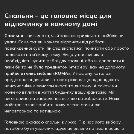
Спальня – це головне місце для
відпочинку в кожному домі
Спальня
– це кімната, якій завжди приділяють найбільше
уваги. Саме тут ви можете відпочити від роботи і
повсякденної суєти, як слід виспатися, почитати або просто
полежати на м’якому ліжку. Якщо у вас виникла
необхідність купити меблі для спальні, або ж доповнити її
яким би то не було предметом інтер’єру, вам на допомогу
прийде
ательє меблів «ROMA»
. У нашому каталозі
представлені десятки готових рішень, що відповідають
найсучаснішим вимогам якості та дизайну. А також ми
можемо втілити в життя будь-яку вашу фантазію. Ми
виготовимо на замовлення все, що ви забажаєте. Наші
майстри готові зробити вашу оселю стильною,
неповторною та затишною.
Головною окрасою спальні є ліжко. Під час його вибору
потрібно бути уважним, адже це вплине на якість вашого