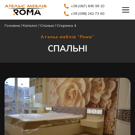
+38 (067) 845 99 10
+38 (098) 262 73 60
Головна
/
Каталог
/
Спальні
/
Сторінка 4
Ательє меблів “Рома”
СПАЛЬНІ