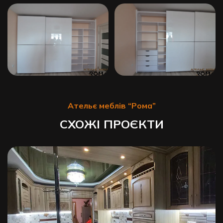
Ательє меблів “Рома”
СХОЖІ ПРОЄКТИ