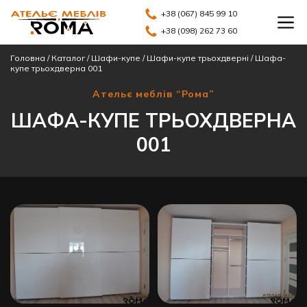
+38 (067) 845 99 10
+38 (098) 262 73 60
Головна
/
Каталог
/
Шафи-купе
/
Шафи-купе трьохдверні
/
Шафа-
купе трьохдверна 001
Ательє меблів “Рома”
ШАФА-КУПЕ ТРЬОХДВЕРНА
001