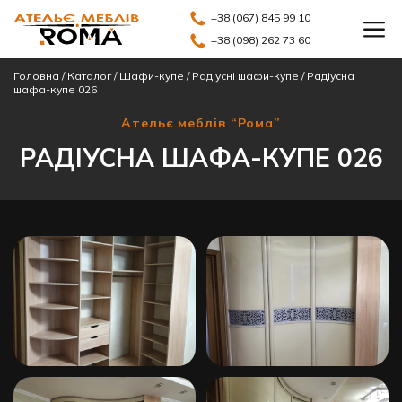
+38 (067) 845 99 10
+38 (098) 262 73 60
Головна
/
Каталог
/
Шафи-купе
/
Радіусні шафи-купе
/
Радіусна
шафа-купе 026
Ательє меблів “Рома”
РАДІУСНА ШАФА-КУПЕ 026