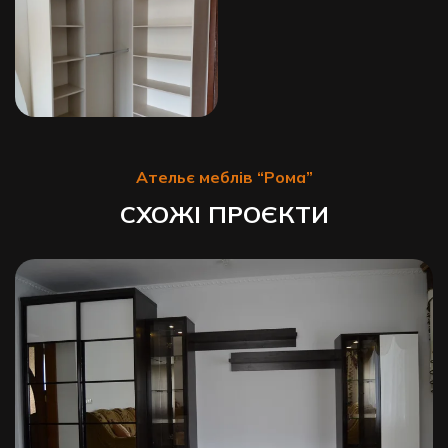
Ательє меблів “Рома”
СХОЖІ ПРОЄКТИ