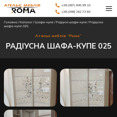
+38 (067) 845 99 10
+38 (098) 262 73 60
Головна
/
Каталог
/
Шафи-купе
/
Радіусні шафи-купе
/
Радіусна
шафа-купе 025
Ательє меблів “Рома”
РАДІУСНА ШАФА-КУПЕ 025