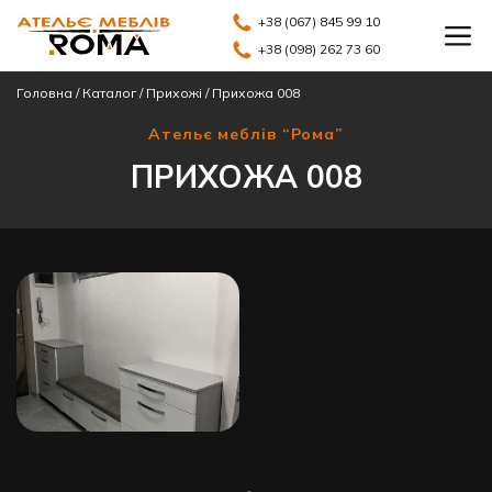
+38 (067) 845 99 10
+38 (098) 262 73 60
Головна
/
Каталог
/
Прихожі
/
Прихожа 008
Ательє меблів “Рома”
ПРИХОЖА 008