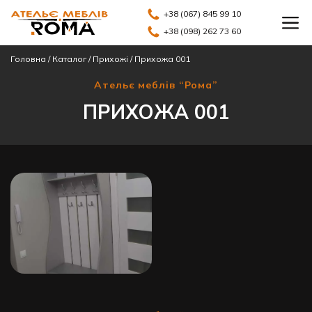
+38 (067) 845 99 10
+38 (098) 262 73 60
Головна
/
Каталог
/
Прихожі
/
Прихожа 001
Ательє меблів “Рома”
ПРИХОЖА 001