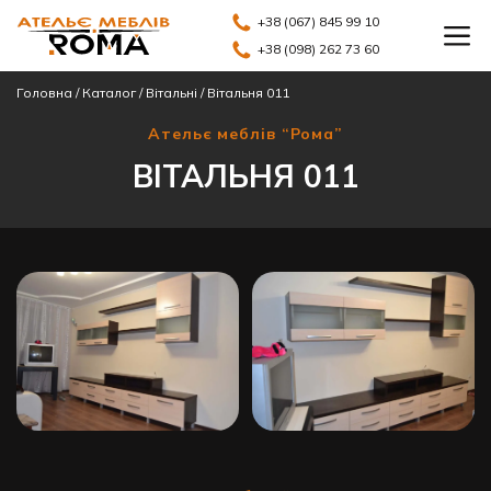
+38 (067) 845 99 10
+38 (098) 262 73 60
Головна
/
Каталог
/
Вітальні
/
Вітальня 011
Ательє меблів “Рома”
ВІТАЛЬНЯ 011