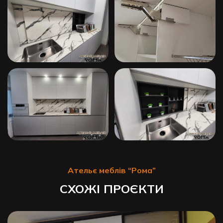
Ательє меблів “Рома”
СХОЖІ ПРОЄКТИ