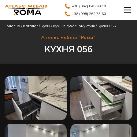
+38 (067) 845 99 10
+38 (098) 262 73 60
Головна
/
Каталог
/
Кухні
/
Кухні в сучасному стилі
/
Кухня 056
Ательє меблів “Рома”
КУХНЯ 056