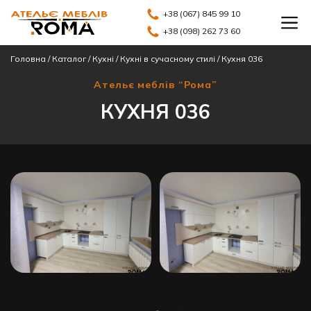
+38 (067) 845 99 10
+38 (098) 262 73 60
Головна
/
Каталог
/
Кухні
/
Кухні в сучасному стилі
/
Кухня 036
Ательє меблів “Рома”
КУХНЯ 036