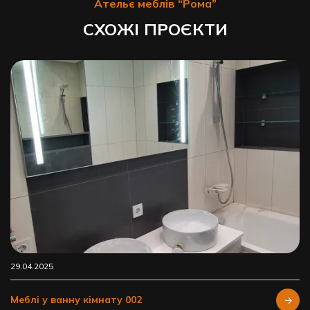
Ательє меблів “Рома”
СХОЖІ ПРОЄКТИ
29.04.2025
Меблі у ванну кімнату 002