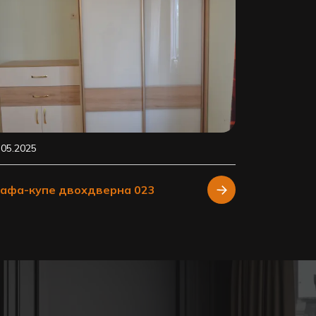
.05.2025
афа-купе двохдверна 023