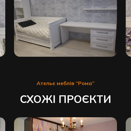
Ательє меблів “Рома”
СХОЖІ ПРОЄКТИ