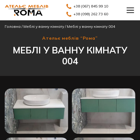
+38 (067) 845 99 10
+38 (098) 262 73 60
Головна
/
Меблі у ванну кімнату
/
Меблі у ванну кімнату 004
Ательє меблів “Рома”
МЕБЛІ У ВАННУ КІМНАТУ
004