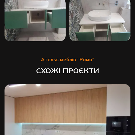
Ательє меблів “Рома”
СХОЖІ ПРОЄКТИ